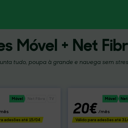
s Móvel + Net Fib
unta tudo, poupa à grande e navega sem stre
Móvel
Net Fibra
TV
Móvel
Net
20€
mês
/mês
ara adesões até 15/04
Válido para adesões até 31