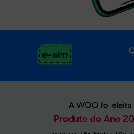
C
A WOO foi eleita
Produto do Ano 2
na categoria Serviço de net fixa, m