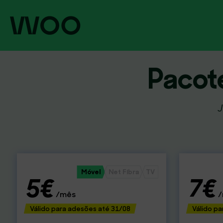
Net
Pacote
que
não
J
falha
Móvel
Net Fibra
TV
5€
7€
/mês
/
Válido para adesões até 31/08
Válido p