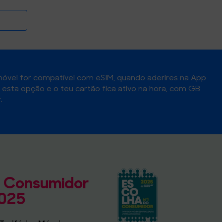
móvel for compatível com eSIM, quando aderires na App
sta opção e o teu cartão fica ativo na hora, com GB
.
o Consumidor
025