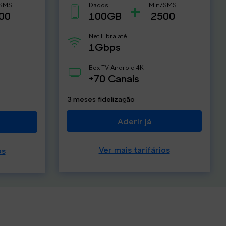
+
/SMS
Dados
Min/SMS
00
100GB
2500
Net Fibra até
1Gbps
Box TV Android 4K
+70 Canais
3 meses fidelização
Aderir já
Ver mais tarifários
os