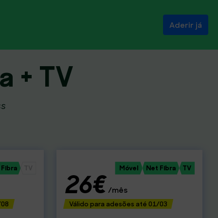
Aderir já
ra + TV
ss
 Fibra
TV
Móvel
Net Fibra
TV
26€
/mês
/08
Válido para adesões até 01/03