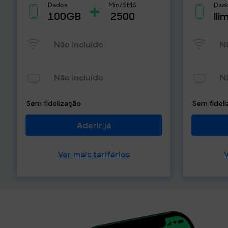
+
Dados
Min/SMS
Dad
100GB
2500
Ili
Não incluído
N
Não incluído
N
Sem fidelização
Sem fidel
Aderir já
Ver mais tarifários
V