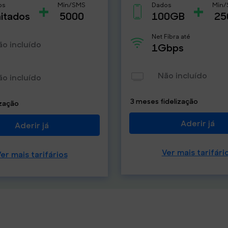
+
+
os
Min/SMS
Dados
Min
mitados
5000
100GB
25
Net Fibra até
ão incluído
1Gbps
Não incluído
ão incluído
3 meses fidelização
ização
Aderir já
Aderir já
Ver mais tarifári
er mais tarifários