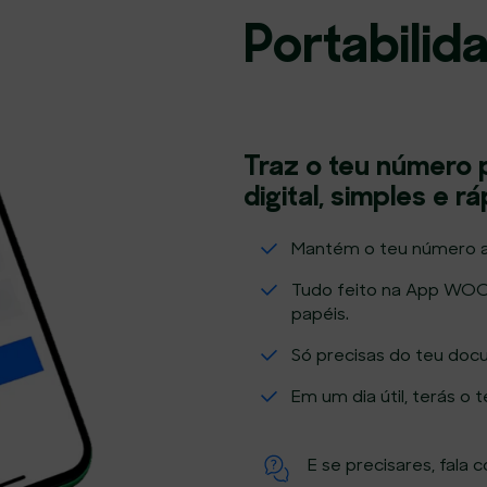
Portabili
Traz o teu número
digital, simples e r
Mantém o teu número a
Tudo feito na App WOO —
papéis.
Só precisas do teu doc
Em um dia útil, terás 
E se precisares, fala