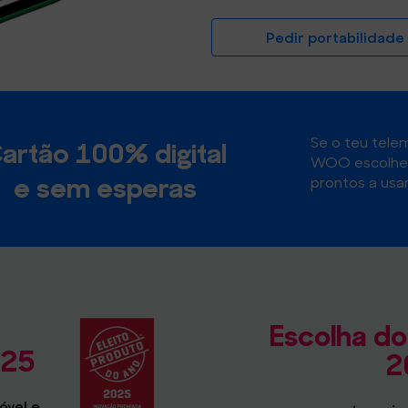
Pedir portabilidade
Se o teu tele
artão 100% digital
WOO escolhe e
e sem esperas
prontos a usar
Escolha d
025
2
óvel e