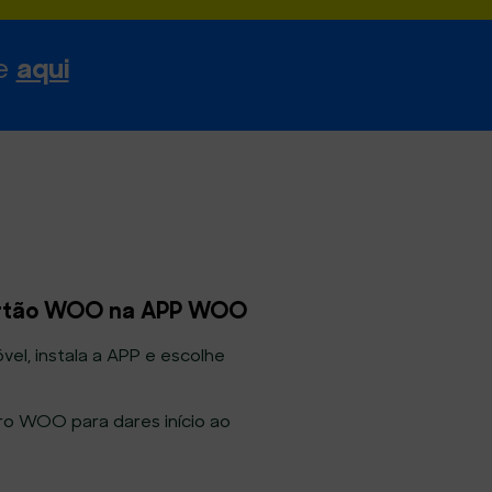
aqui
de
artão WOO na APP WOO
el, instala a APP e escolhe
ero WOO para dares início ao