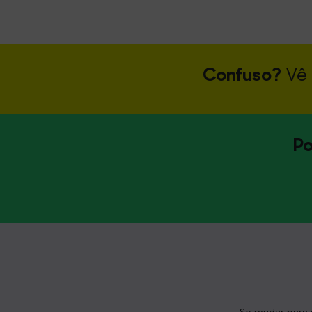
Confuso?
Vê
Po
Se mudar para