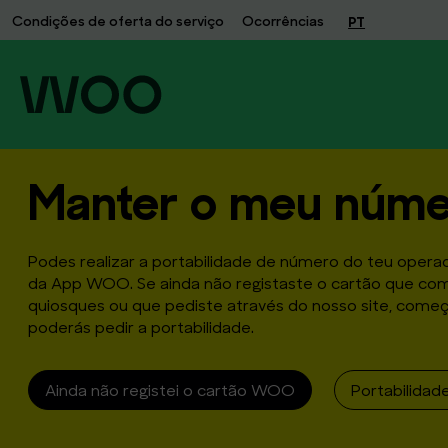
Manter
Condições de oferta do serviço
Ocorrências
PT
o
meu
número
|
Ainda
não
registei
Manter o meu núm
o
cartão
WOO
|
Podes realizar a portabilidade de número do teu operad
WOO
da App WOO. Se ainda não registaste o cartão que co
quiosques ou que pediste através do nosso site, começa
poderás pedir a portabilidade.
Ainda não registei o cartão WOO
Portabilidad