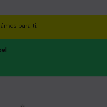
iámos para ti.
pel