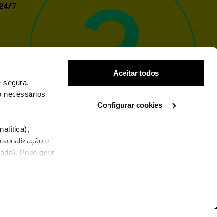
 24/7
Aceitar todos
 segura.
o necessários
Configurar cookies
.
alítica),
ersonalização e
ada). Pode gerir
PT
Ajuda
Sobre a WOO
Contactos
Termos e Condições
Política de privacidade