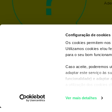
Ade
Configuração de cookies
Os cookies permitem-nos 
Utilizamos cookies e/ou f
para o seu bom funcioname
Caso aceite, poderemos uti
adaptar este serviço às su
funcionalidade) e adaptar 
Móvel
Net Fixa
Pacotes TV
a utilização dos cookies c
Ver mais detalhes
Descarrega já a APP 