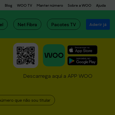
Blog
WOO TV
Manter número
Sobre a WOO
Ajuda
el
Net Fibra
Pacotes TV
Aderir já
Descarrega aqui a APP WOO
número que não sou titular