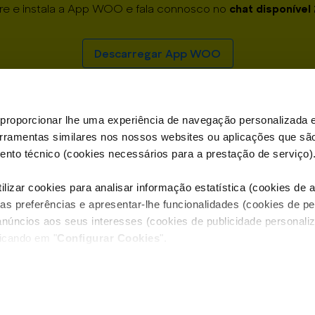
chat disponível
re e instala a App WOO e fala connosco no
Descarregar App WOO
proporcionar lhe uma experiência de navegação personalizada e
erramentas similares nos nossos websites ou aplicações que sã
nto técnico (cookies necessários para a prestação de serviço)
lizar cookies para analisar informação estatística (cookies de an
as preferências e apresentar-lhe funcionalidades (cookies de p
anúncios aos seus interesses (cookies de publicidade personaliz
licando em "
Configurar Cookies
".
WOO