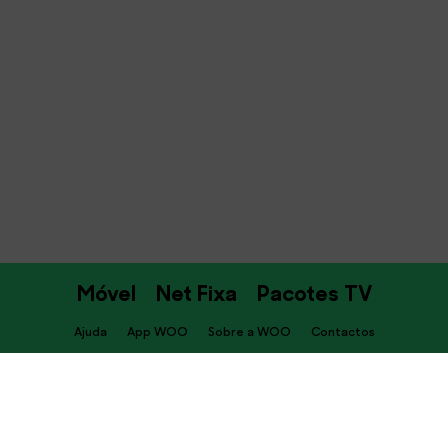
Móvel
Net Fixa
Pacotes TV
Ajuda
App WOO
Sobre a WOO
Contactos
PT
Descarrega já a APP WOO