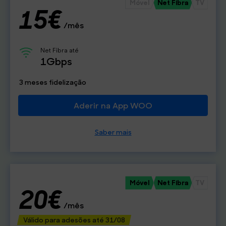
Móvel
Net Fibra
TV
15€
/mês
Net Fibra até
1Gbps
3 meses fidelização
Aderir na App WOO
Saber mais
Móvel
Net Fibra
TV
20€
/mês
Válido para adesões até 31/08