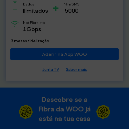
+
Dados
Min/SMS
Ilimitados
5000
Net Fibra até
1Gbps
3 meses fidelização
Aderir na App WOO
Junta TV
Saber mais
Descobre se a
Fibra da WOO já
está na tua casa