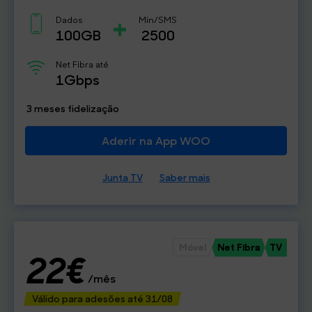
+
Dados
Min/SMS
100GB
2500
Net Fibra até
1Gbps
3 meses fidelização
Aderir na App WOO
Junta TV
Saber mais
Móvel
Net Fibra
TV
22€
/mês
Válido para adesões até 31/08