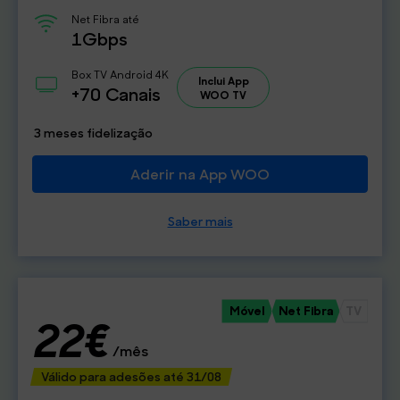
Net Fibra até
1Gbps
Box TV Android 4K
Inclui App
+70 Canais
WOO TV
3 meses fidelização
Aderir na App WOO
Saber mais
Móvel
Net Fibra
TV
22€
/mês
Válido para adesões até 31/08