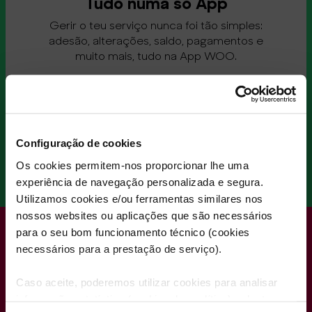
Tudo numa só App
Gerir o teu serviço nunca foi tão simples:
adesão, alterações, saldo, pagamentos e
muito mais, tudo na App WOO.
Configuração de cookies
Os cookies permitem-nos proporcionar lhe uma
experiência de navegação personalizada e segura.
Utilizamos cookies e/ou ferramentas similares nos
nossos websites ou aplicações que são necessários
Junta a TV à Net
para o seu bom funcionamento técnico (cookies
necessários para a prestação de serviço).
Fibra da WOO por
apenas +7€/mês
Caso aceite, poderemos utilizar cookies para analisar
informação estatística (cookies de analítica), adaptar