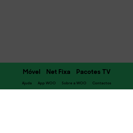
Móvel
Net Fixa
Pacotes TV
Ajuda
App WOO
Sobre a WOO
Contactos
PT
Descarrega já a APP WOO