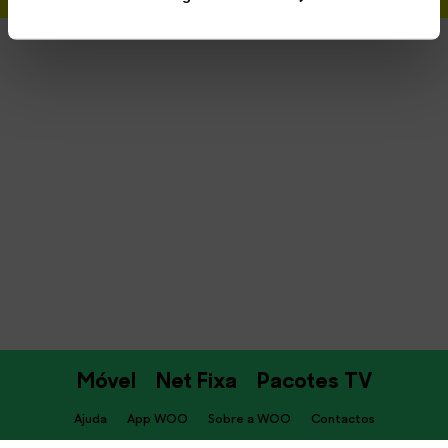
Móvel
Net Fixa
Pacotes TV
Ajuda
App WOO
Sobre a WOO
Contactos