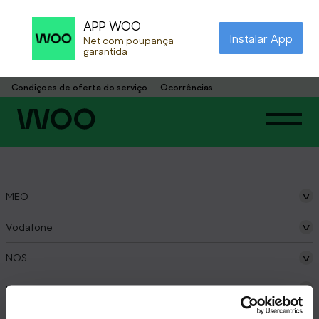
APP WOO
Instalar App
Net com poupança 
garantida
CVP
Condições de oferta do serviço
Ocorrências
MEO
Vodafone
NOS
UZO