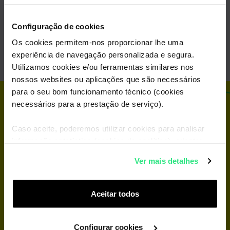
Amigo
Digi
Configuração de cookies
Os cookies permitem-nos proporcionar lhe uma
Lyca
experiência de navegação personalizada e segura.
Utilizamos cookies e/ou ferramentas similares nos
nossos websites ou aplicações que são necessários
para o seu bom funcionamento técnico (cookies
Já tenho o CVP. E
necessários para a prestação de serviço).
Caso aceite, poderemos utilizar cookies para analisar
agora?
informação estatística (cookies de analítica), adaptar
este serviço às suas preferências e apresentar-lhe
Ver mais detalhes
funcionalidades (cookies de personalização e
funcionalidade) e adaptar anúncios aos seus interesses
Manter o meu número
(cookies de publicidade personalizada). Pode gerir a
Aceitar todos
utilização dos cookies clicando em "
Configurar
Cookies
".
Configurar cookies