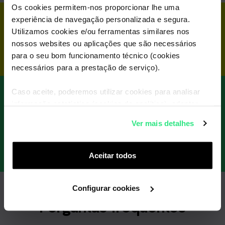
Os cookies permitem-nos proporcionar lhe uma
experiência de navegação personalizada e segura.
Confuso?
Vê
aqui
o tutorial mais
Utilizamos cookies e/ou ferramentas similares nos
detalhado que criámos para ti.
nossos websites ou aplicações que são necessários
para o seu bom funcionamento técnico (cookies
necessários para a prestação de serviço).
Caso aceite, poderemos utilizar cookies para analisar
Podes ainda fazer a portabilidade
informação estatística (cookies de analítica), adaptar
em papel
este serviço às suas preferências e apresentar-lhe
Ver mais detalhes
funcionalidades (cookies de personalização e
funcionalidade) e adaptar anúncios aos seus interesses
Preenche aqui o formulário
(cookies de publicidade personalizada). Pode gerir a
Aceitar todos
utilização dos cookies clicando em "
Configurar
Cookies
".
Configurar cookies
Perguntas frequentes