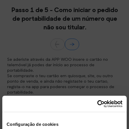
Passo 1 de 5 - Como iniciar o pedido
de portabilidade de um número que
não sou titular.
Se aderiste através da APP WOO insere o cartão no
telemóvel já podes dar início ao processo de
portabilidade.
Se compraste o teu cartão em quiosque, site, ou outro
ponto de venda, e ainda não registaste o teu cartao,
regista-o na app para poderes começar o processo de
portabilidade.
Garante que tens contigo o CVP (código de validação de
portabilidade) e o teu documento de identificação.
Deverás realizar todos os passos deste processo no
espaço de 1 hora, caso contrário terás de começar
novamente todo o processo.
Configuração de cookies