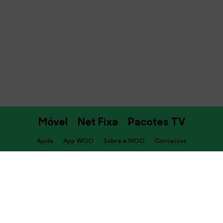
Móvel
Net Fixa
Pacotes TV
Ajuda
App WOO
Sobre a WOO
Contactos
PT
Descarrega já a APP WOO