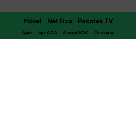
Móvel
Net Fixa
Pacotes TV
Ajuda
App WOO
Sobre a WOO
Contactos
PT
Descarrega já a APP WOO
Termos e Condições
Política de privacidade
Cookies
Canal de Denúncia