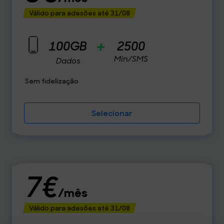
Válido para adesões até 31/08
+
100GB
2500
Min/SMS
Dados
Sem fidelização
Selecionar
7€
/mês
Válido para adesões até 31/08