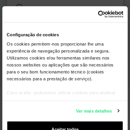
+
Ilimitados
5000
Min/SMS
Dados
Sem fidelização
Configuração de cookies
Os cookies permitem-nos proporcionar lhe uma
Selecionar
experiência de navegação personalizada e segura.
Utilizamos cookies e/ou ferramentas similares nos
nossos websites ou aplicações que são necessários
para o seu bom funcionamento técnico (cookies
necessários para a prestação de serviço).
Caso aceite, poderemos utilizar cookies para analisar
informação estatística (cookies de analítica), adaptar
este serviço às suas preferências e apresentar-lhe
Ver mais detalhes
Portabilidade
funcionalidades (cookies de personalização e
funcionalidade) e adaptar anúncios aos seus interesses
(cookies de publicidade personalizada). Pode gerir a
Aceitar todos