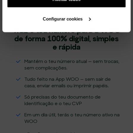
WOO
utilização dos cookies clicando em "
Configurar
Cookies
".
Configurar cookies
Traz o teu número para a WOO
de forma 100% digital, simples
e rápida
Mantém o teu número atual — sem trocas,
sem complicações.
Tudo feito na App WOO — sem sair de
casa, enviar emails ou imprimir papéis.
Só precisas do teu documento de
identificação e o teu CVP
Em um dia útil, terás o teu número ativo na
WOO