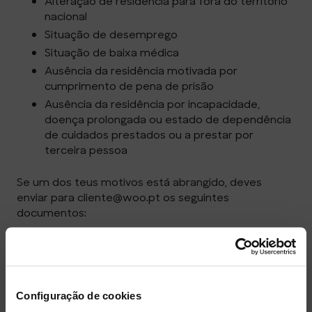
Alteração de residência para fora do território
nacional
Situação de desemprego
Situação de baixa médica
Ausência da residência motivada por
cumprimento de pena de prisão
Ausência da residência por incapacidade,
doença prolongada ou estado de dependência
de cuidados prestados ou a prestar por
terceira pessoa
Se um dos teus motivos está abrangido, deves
enviar para cliente@woo.pt os seguintes
documentos:
Formulário de Suspensão Serviço, devidamente
preenchido e assinado
Um documento que comprove o motivo de
suspensão indicado
Configuração de cookies
Fotografia frente e verso do teu documento de
identificação (cartão de cidadão, passaporte ou título