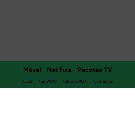
Móvel
Net Fixa
Pacotes TV
Ajuda
App WOO
Sobre a WOO
Contactos
PT
Descarrega já a APP WOO