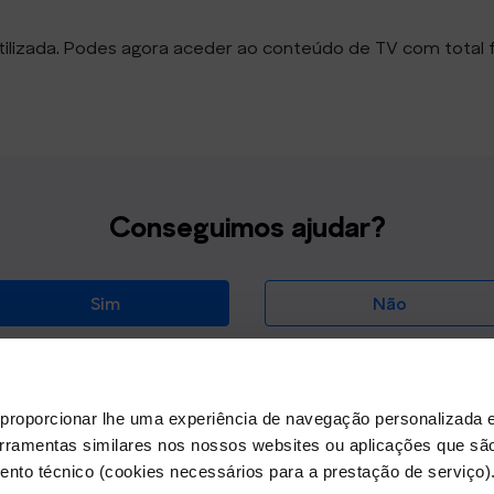
 utilizada. Podes agora aceder ao conteúdo de TV com total 
Conseguimos ajudar?
Sim
Não
proporcionar lhe uma experiência de navegação personalizada e
erramentas similares nos nossos websites ou aplicações que sã
nto técnico (cookies necessários para a prestação de serviço)