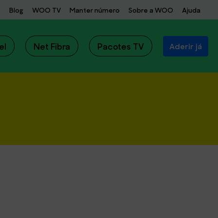
Blog
WOO TV
Manter número
Sobre a WOO
Ajuda
el
Net Fibra
Pacotes TV
Aderir já