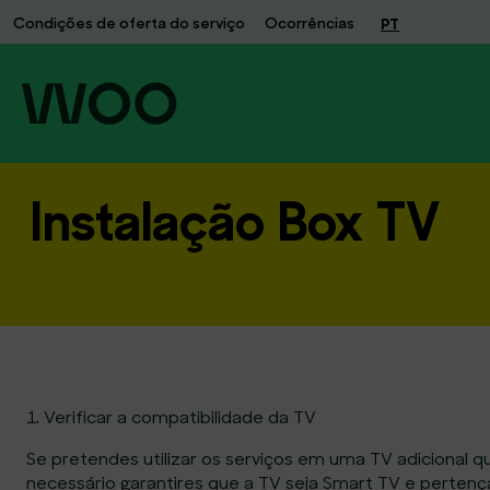
Centro
Condições de oferta do serviço
Ocorrências
PT
de
Ajuda
|
Net
Fibra
|
Instalar
Instalação Box TV
e
Configurar
|
Router
|
WOO
1. Verificar a compatibilidade da TV
Se pretendes utilizar os serviços em uma TV adicional que
necessário garantires que a TV seja Smart TV e pertenç