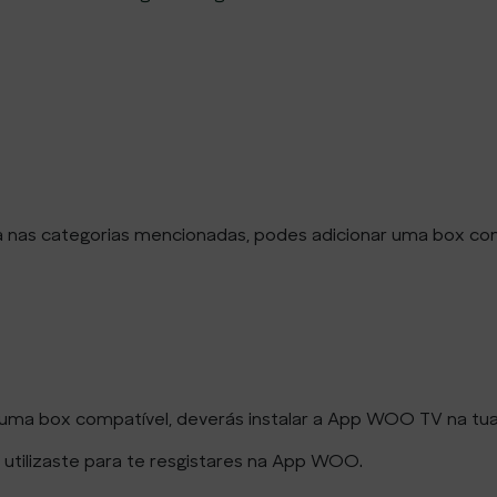
ída nas categorias mencionadas, podes adicionar uma box c
 uma box compatível, deverás instalar a App WOO TV na tua
e utilizaste para te resgistares na App WOO.