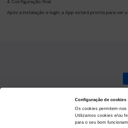
4. Configuração final
Após a instalação e login, a App estará pronta para ser
Configuração de cookies
Os cookies permitem-nos 
Utilizamos cookies e/ou f
para o seu bom funcioname