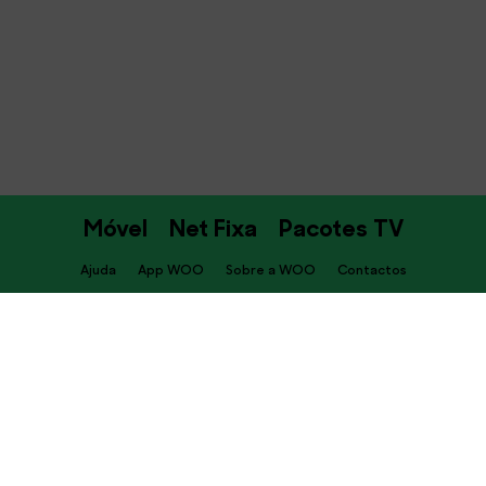
Móvel
Net Fixa
Pacotes TV
Ajuda
App WOO
Sobre a WOO
Contactos
PT
Descarrega já a APP WOO