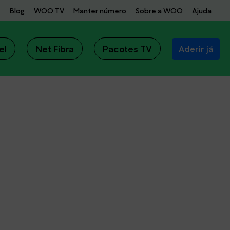
Blog
WOO TV
Manter número
Sobre a WOO
Ajuda
el
Net Fibra
Pacotes TV
Aderir já