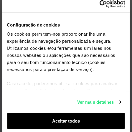
MBWAY ou Débito Direto definidos na App.
Se optares por pagar via Multibanco, será
necessário inserires o NIF ao realizar o
carregamento para que a fatura seja emitida
Configuração de cookies
corretamente.
Os cookies permitem-nos proporcionar lhe uma
Nota que a fatura gerada será uma fatura
experiência de navegação personalizada e segura.
simplificada e não servirá como comprovativo
Utilizamos cookies e/ou ferramentas similares nos
de morada.
nossos websites ou aplicações que são necessários
para o seu bom funcionamento técnico (cookies
necessários para a prestação de serviço).
Caso aceite, poderemos utilizar cookies para analisar
Conseguimos ajudar?
informação estatística (cookies de analítica), adaptar
este serviço às suas preferências e apresentar-lhe
Ver mais detalhes
funcionalidades (cookies de personalização e
Sim
funcionalidade) e adaptar anúncios aos seus interesses
(cookies de publicidade personalizada). Pode gerir a
Aceitar todos
utilização dos cookies clicando em "
Configurar
Não