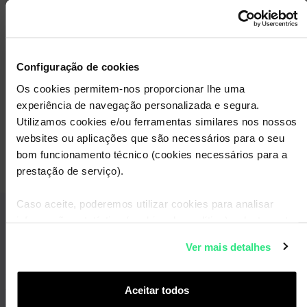
Pesquisa o país de destino e
descobre todas as condições e
custos de utilização do serviço de
Configuração de cookies
Roaming da WOO
Os cookies permitem-nos proporcionar lhe uma
experiência de navegação personalizada e segura.
Utilizamos cookies e/ou ferramentas similares nos nossos
websites ou aplicações que são necessários para o seu
bom funcionamento técnico (cookies necessários para a
prestação de serviço).
Caso aceite, poderemos utilizar cookies para analisar
informação estatística (cookies de analítica), adaptar este
Informação geral
serviço às suas preferências e apresentar-lhe
Ver mais detalhes
funcionalidades (cookies de personalização e
funcionalidade) e adaptar anúncios aos seus interesses
Como ativo o Roaming
(cookies de publicidade personalizada). Pode gerir a
Aceitar todos
utilização dos cookies clicando em "
Configurar Cookies
".
Como escolher uma rede no estrangeiro?