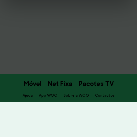
Móvel
Net Fixa
Pacotes TV
Ajuda
App WOO
Sobre a WOO
Contactos
PT
Descarrega já a APP WOO