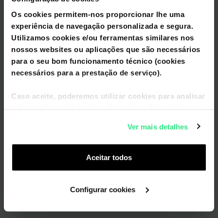
Os cookies permitem-nos proporcionar lhe uma
experiência de navegação personalizada e segura.
Utilizamos cookies e/ou ferramentas similares nos
Fidelização?
nossos websites ou aplicações que são necessários
Sim
para o seu bom funcionamento técnico (cookies
Não
necessários para a prestação de serviço).
Caso aceite, poderemos utilizar cookies para analisar
Seguinte
informação estatística (cookies de analítica), adaptar
este serviço às suas preferências e apresentar-lhe
Ver mais detalhes
funcionalidades (cookies de personalização e
funcionalidade) e adaptar anúncios aos seus
interesses (cookies de publicidade personalizada).
Aceitar todos
Pode gerir a utilização dos cookies clicando em
"
Configurar Cookies
".
Configurar cookies