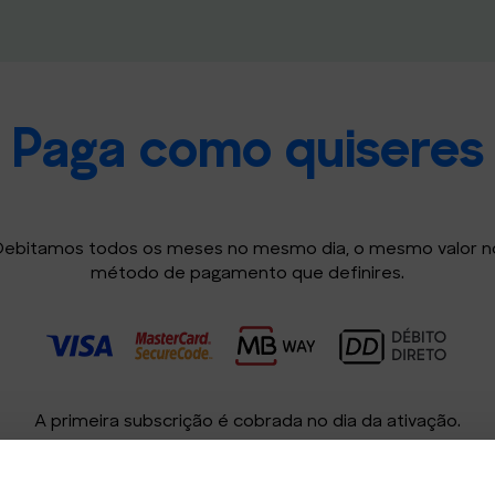
Paga como quiseres
Debitamos todos os meses no mesmo dia, o mesmo valor n
método de pagamento que definires.
A primeira subscrição é cobrada no dia da ativação.