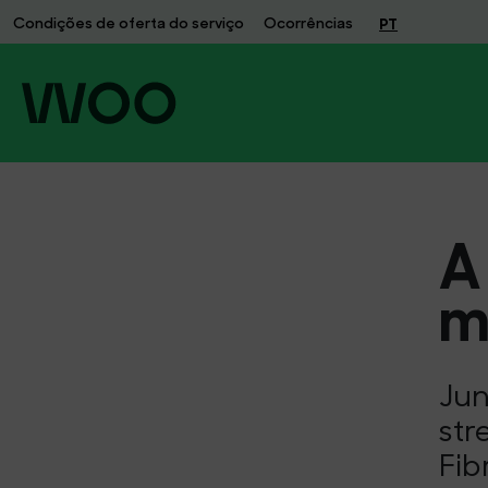
A
Condições de oferta do serviço
Ocorrências
PT
WOO
já
chegou
A
m
Jun
str
Fib