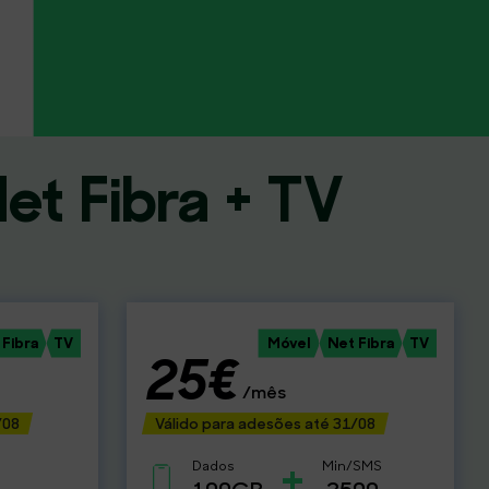
et Fibra + TV
 Fibra
TV
Móvel
Net Fibra
TV
25€
/mês
/08
Válido para adesões até 31/08
+
Dados
Min/SMS
100GB
2500