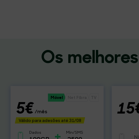
Os melhores 
Móvel
Net Fibra
TV
5€
15
/mês
Válido para adesões até 31/08
+
Dados
Min/SMS
N
100GB
2500