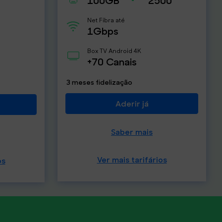
Net Fibra até
1Gbps
Box TV Android 4K
+70 Canais
3 meses fidelização
Aderir já
Saber mais
Ver mais tarifários
os