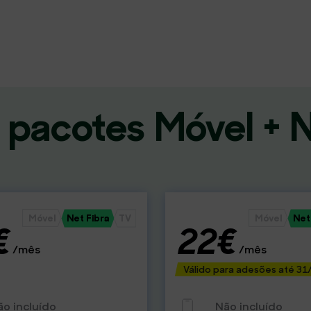
pacotes Móvel + N
Móvel
Net Fibra
TV
Móvel
Net
€
22€
/mês
/mês
Válido para adesões até 31
ão incluído
Não incluído