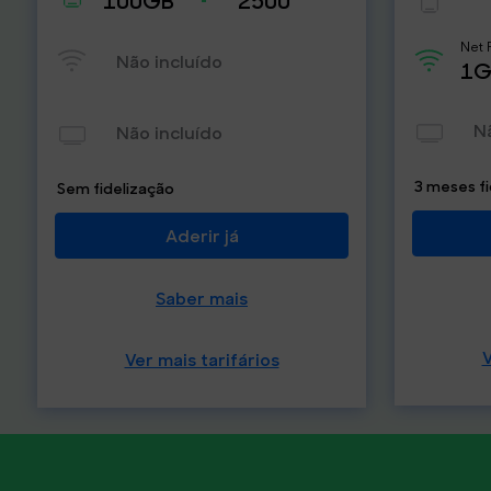
Net 
Não incluído
1G
N
Não incluído
3 meses fi
Sem fidelização
Aderir já
Saber mais
V
Ver mais tarifários