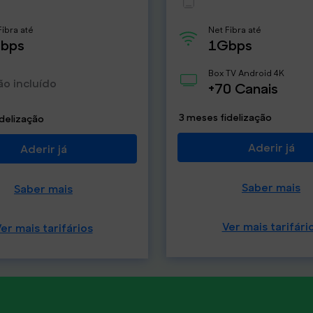
Fibra até
Net Fibra até
bps
1Gbps
Box TV Android 4K
ão incluído
+70 Canais
3 meses fidelização
delização
Aderir já
Aderir já
Saber mais
Saber mais
Ver mais tarifári
er mais tarifários