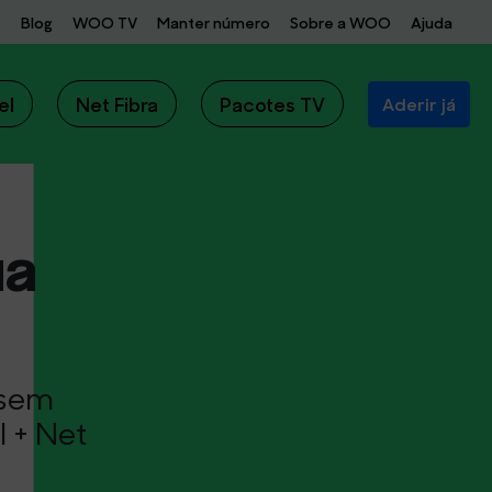
Blog
WOO TV
Manter número
Sobre a WOO
Ajuda
el
Net Fibra
Pacotes TV
Aderir já
a 
 sem
 + Net