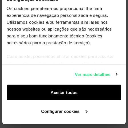
Brevemente
Os cookies permitem-nos proporcionar lhe uma
disponível
experiência de navegação personalizada e segura.
Utilizamos cookies e/ou ferramentas similares nos
nossos websites ou aplicações que são necessários
para o seu bom funcionamento técnico (cookies
necessários para a prestação de serviço).
Lamentamos, mas a página a que estás a tentar
aceder ainda não está disponível.
Caso aceite, poderemos utilizar cookies para analisar
informação estatística (cookies de analítica), adaptar
Brevemente poderás configurar os
este serviço às suas preferências e apresentar-lhe
Ver mais detalhes
equipamentos com acesso à
WOO TV
.
funcionalidades (cookies de personalização e
funcionalidade) e adaptar anúncios aos seus interesses
(cookies de publicidade personalizada). Pode gerir a
Aceitar todos
utilização dos cookies clicando em "
Configurar
Volta para o site
Cookies
".
Configurar cookies