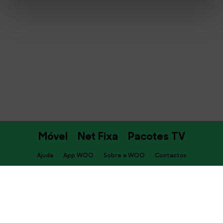
Móvel
Net Fixa
Pacotes TV
Ajuda
App WOO
Sobre a WOO
Contactos
PT
Descarrega já a APP WOO