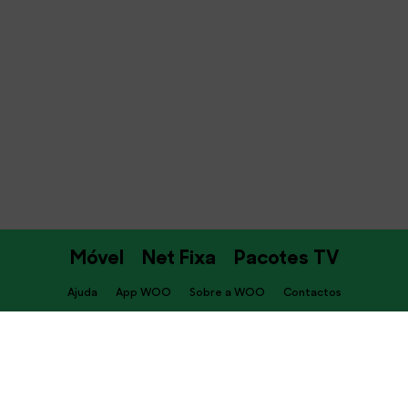
Móvel
Net Fixa
Pacotes TV
Ajuda
App WOO
Sobre a WOO
Contactos
PT
Descarrega já a APP WOO