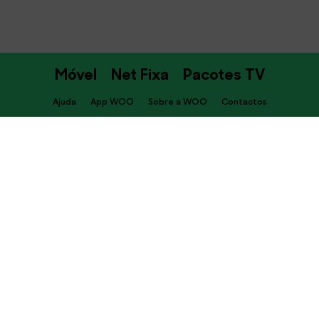
Móvel
Net Fixa
Pacotes TV
Ajuda
App WOO
Sobre a WOO
Contactos
PT
Descarrega já a APP WOO
Termos e Condições
Política de privacidade
Cookies
Canal de Denúncia