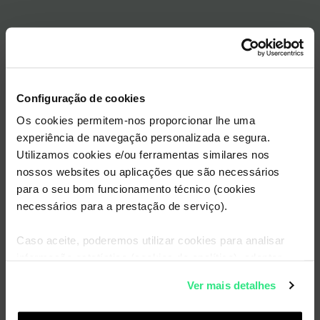
Paga como
Configuração de cookies
quiseres
Os cookies permitem-nos proporcionar lhe uma
experiência de navegação personalizada e segura.
Utilizamos cookies e/ou ferramentas similares nos
nossos websites ou aplicações que são necessários
Debitamos todos os meses no mesmo dia, o
para o seu bom funcionamento técnico (cookies
mesmo valor no método de pagamento que
necessários para a prestação de serviço).
definires.
Caso aceite, poderemos utilizar cookies para analisar
informação estatística (cookies de analítica), adaptar
este serviço às suas preferências e apresentar-lhe
Ver mais detalhes
funcionalidades (cookies de personalização e
funcionalidade) e adaptar anúncios aos seus interesses