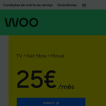
Pacote
Condições de oferta do serviço
Ocorrências
PT
Móvel
+
Net
Fibra
+
TV
TV + Net Fibra + Móvel
25€
/mês
Aderir já