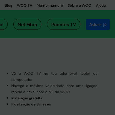
Blog
WOO TV
Manter número
Sobre a WOO
Ajuda
el
Net Fibra
Pacotes TV
Aderir já
Vê a WOO TV no teu telemóvel, tablet ou
computador
Navega à máxima velocidade com uma ligação
rápida e fiável com o 5G da WOO
Instalação gratuita
Fidelização de 3 meses