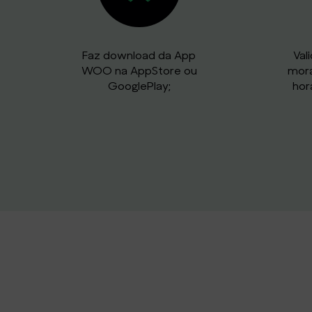
​Faz download da App
Val
WOO na AppStore ou
mora
GooglePlay;
hor