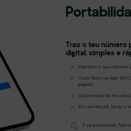
Portabili
Traz o teu número
digital, simples e r
Mantém o teu número a
Tudo feito na App WOO —
papéis.
Só precisas do teu doc
Em um dia útil, terás 
E se precisares, fala