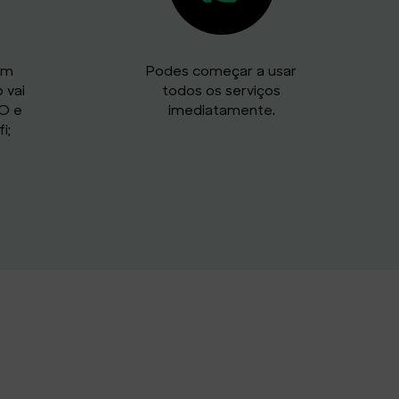
um
Podes começar a usar
 vai
todos os serviços
OO e
imediatamente.
i;